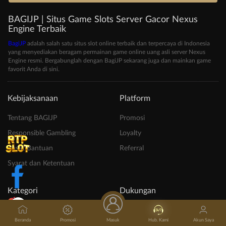
BAGIJP | Situs Game Slots Server Gacor Nexus
Engine Terbaik
BagiJP
adalah salah satu situs slot online terbaik dan terpercaya di Indonesia
yang menyediakan beragam permainan game online uang asli server Nexus
Engine resmi. Bergabunglah dengan BagiJP sekarang juga dan mainkan game
favorit Anda di sini.
Kebijaksanaan
Platform
Tentang BAGIJP
Promosi
Responsible Gambling
Loyalty
Pusat Bantuan
Referral
Syarat dan Ketentuan
Kategori
Dukungan
Hot Games
+6287826867115
Beranda
Promosi
Masuk
Hub. Kami
Akun Saya
Slots