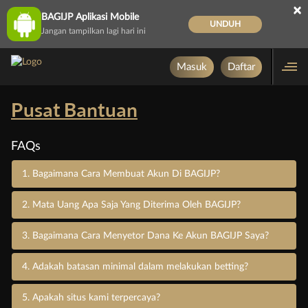
×
BAGIJP Aplikasi Mobile
UNDUH
Jangan tampilkan lagi hari ini
Masuk
Daftar
Pusat Bantuan
FAQs
1. Bagaimana Cara Membuat Akun Di BAGIJP?
2. Mata Uang Apa Saja Yang Diterima Oleh BAGIJP?
3. Bagaimana Cara Menyetor Dana Ke Akun BAGIJP Saya?
4. Adakah batasan minimal dalam melakukan betting?
5. Apakah situs kami terpercaya?