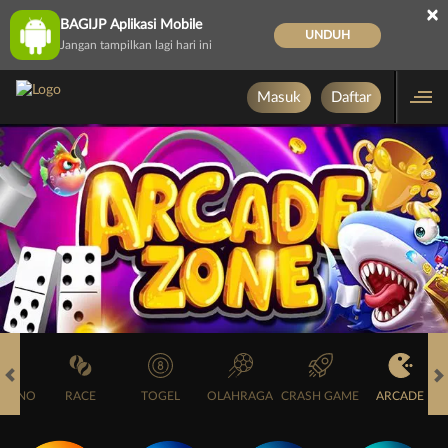
×
BAGIJP Aplikasi Mobile
UNDUH
Jangan tampilkan lagi hari ini
Masuk
Daftar
CASINO
RACE
TOGEL
OLAHRAGA
CRASH GAME
ARCADE