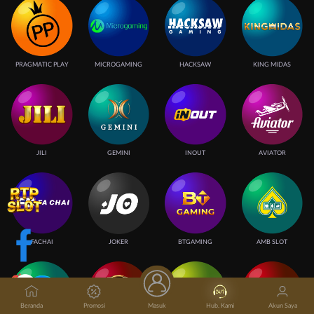
PRAGMATIC PLAY
MICROGAMING
HACKSAW
KING MIDAS
JILI
GEMINI
INOUT
AVIATOR
FACHAI
JOKER
BTGAMING
AMB SLOT
Beranda
Promosi
Masuk
Hub. Kami
Akun Saya