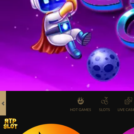
HOT GAMES
SLOTS
LIVE CAS