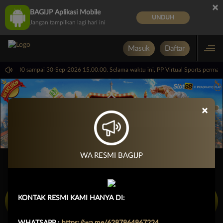
×
BAGIJP Aplikasi Mobile
UNDUH
Jangan tampilkan lagi hari ini
Masuk
Daftar
i 15.00.00 sampai 30-Sep-2026 15.00.00. Selama waktu ini, PP Virtual Sports perma
×
WA RESMI BAGIJP
JACKPOT
PLAY
IDR
12,745,060,118
KONTAK RESMI KAMI HANYA DI:
WHATSAPP :
https://wa.me/6287864867224