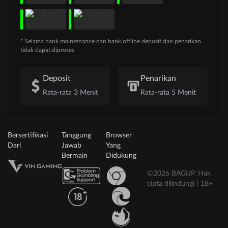
* Selama bank maintenance dan bank offline deposit dan penarikan
tidak dapat diproses
Deposit
Penarikan
Rata-rata 3 Menit
Rata-rata 5 Menit
Bersertifikasi
Tanggung
Browser
Dari
Jawab
Yang
Bermain
Didukung
©2026 BAGIJP. Hak
cipta dilindungi | 18+