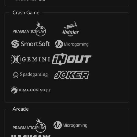
Crash Game
Arcade