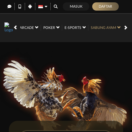
MASUK
DAFTAR
PR
 GAME
ARCADE
POKER
E-SPORTS
SABUNG AYAM