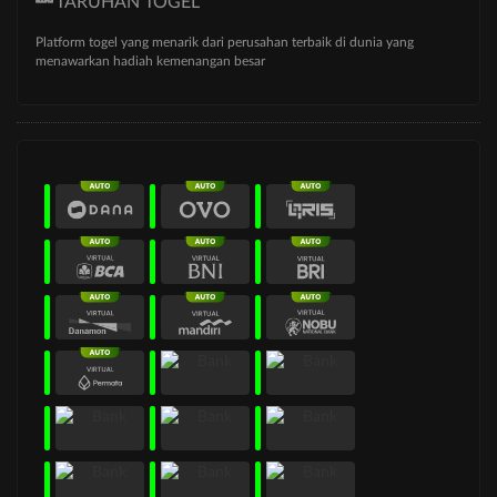
TARUHAN TOGEL
Platform togel yang menarik dari perusahan terbaik di dunia yang
menawarkan hadiah kemenangan besar