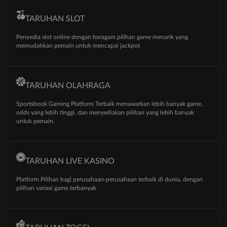
TARUHAN SLOT
Penyedia slot online dengan beragam pilihan game menarik yang
memudahkan pemain untuk mencapai jackpot
TARUHAN OLAHRAGA
Sportsbook Gaming Platform Terbaik menawarkan lebih banyak game,
odds yang lebih tinggi, dan menyediakan pilihan yang lebih banyak
untuk pemain.
TARUHAN LIVE KASINO
Platform Pilihan bagi perusahaan-perusahaan terbaik di dunia, dengan
pilihan variasi game terbanyak