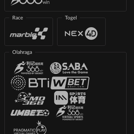
Race
Togel
Olahraga