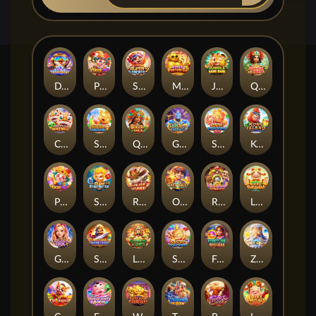
DJ BOOM BOOM
Poker Win
SUPER ELEMENTS 2
MUSCLE FORTUNE CAT
JUNGLE BANG BANG
Queen of Inca
Chinese New Year Moreways
Sugar Bang Bang 2
Queen of Inca 2
GOLDEN GENIE
SUGAR BANG BANG PLUS
KONG ISLAND
POKER WIN 2
SUPER ELEMENTS
REVOLVER HARE
OPEN VAULT
RICH ＭAN
LUCKY FORTUNES
GOLDEN IDOL
SWORD OF KING
LEGEND OF INCA
SUGAR BANG BANG
Fortune Goddess
ZEUS