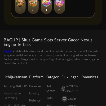
THREE LITTLE PIGS
ROBIN HOOD
HAPPY DUO BAO
DA LE MEN
BAGIJP | Situs Game Slots Server Gacor Nexus
Engine Terbaik
BagiJP
adalah salah satu situs slot online terbaik dan terpercaya di Indonesia
yang menyediakan beragam permainan game online uang asli server Nexus
Engine resmi. Bergabunglah dengan BagiJP sekarang juga dan mainkan game
favorit Anda di sini.
Kebijaksanaan
Platform
Kategori
Dukungan
Komunitas
Tentang BAGIJP
Promosi
Hot
+628782
Games
6867115
Responsible
Loyalty
Gambling
Slots
bagijp
Referral
Pusat Bantuan
Live