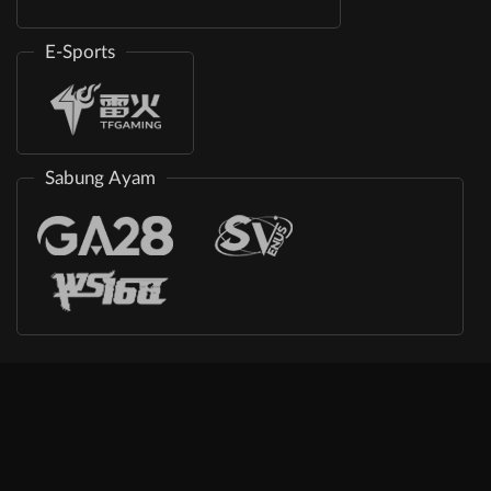
E-Sports
Sabung Ayam