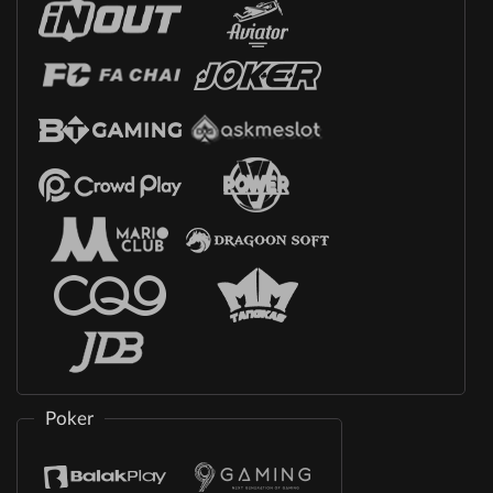
Poker