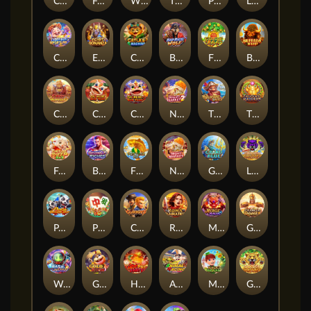
CHILIHUAHUA
Fortune Money Boom
WIN WIN NEKO
TREASURES OF ODIN
PHOENIX FEVER
Lucky Fortune 3x3
CYBER GOD OF FORTUNE⁺
EGYPT BONANZA
CATLA'S MONEY MACHINE
BAD RICH WOLF
FORTUNE EGG
BUFFALO WAYS
CRAZY BUFFALO
CHINESE NEW YEAR
CHINESE NEW YEAR 2
NIGHT MARKET 2
TREASURE CRUISE
TREASURE RAIDERS
Fortune Sheep
Boxing Riches
FORTUNE KOI
NIGHT MARKET
GRAND BLUE
LUXURY GOLDEN PANTHER
PANDA DRAGON BOAT
PONG PONG HU
COWBOYS
Roma Gladiatrix
MERGE MAGIC
GLORY OF ROME
WAR OF THE UNIVERSE
GOLD RUSH
HOT POT PARTY
ANIMAL RACING
MAGIC BEANS
GOLDEN PANTHER