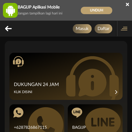
×
BAGIJP Aplikasi Mobile
UNDUH
Jangan tampilkan lagi hari ini
Masuk
Daftar
DUKUNGAN 24 JAM
KLIK DISINI
+6287826867115
BAGIJP